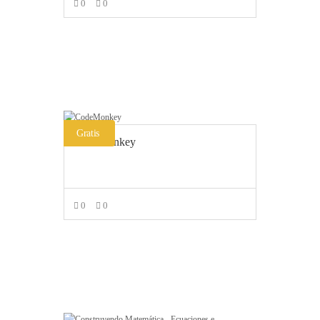
0
0
AÑADIR AL CARRITO
Gratis
CodeMonkey
0
0
LEER MÁS