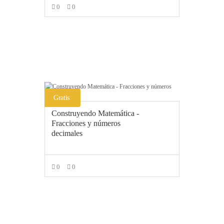
0
0
AÑADIR AL CARRITO
Gratis
Construyendo Matemática -
Fracciones y números
decimales
0
0
LEER MÁS