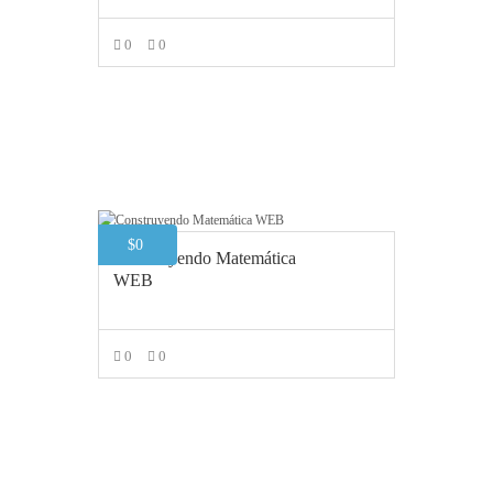
0
0
LEER MÁS
$
0
Construyendo Matemática
WEB
0
0
AÑADIR AL CARRITO